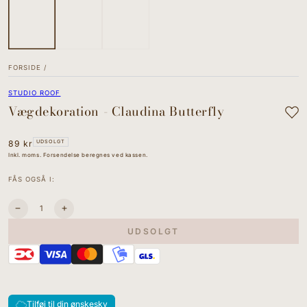
FORSIDE
/
STUDIO ROOF
Vægdekoration - Claudina Butterfly
Normal
89 kr
UDSOLGT
pris
Inkl. moms. Forsendelse beregnes ved kassen.
FÅS OGSÅ I:
Antal
Sænk
I18n
antallet
Error:
UDSOLGT
for
Missing
Vægdekoration
interpolation
-
value
Claudina
&quot;produkt&quot;
Butterfly
for
&quot;Øg
mængden
Tilføj til din ønskesky