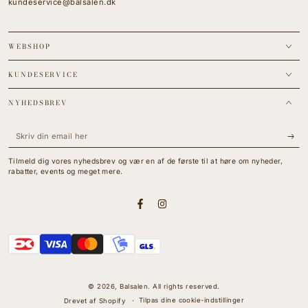
kundeservice@balsalen.dk
WEBSHOP
KUNDESERVICE
NYHEDSBREV
Skriv
din
Tilmeld dig vores nyhedsbrev og vær en af de første til at høre om nyheder,
email
rabatter, events og meget mere.
her
Facebook
Instagram
Betalingsmetoder
© 2026,
Balsalen
. All rights reserved.
Tilpas dine cookie-indstillinger
Drevet af Shopify