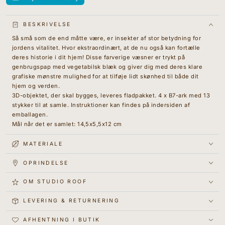
for
{{
produkt
BESKRIVELSE
}}&quot;
Så små som de end måtte være, er insekter af stor betydning for
jordens vitalitet. Hvor ekstraordinært, at de nu også kan fortælle
deres historie i dit hjem! Disse farverige væsner er trykt på
genbrugspap med vegetabilsk blæk og giver dig med deres klare
grafiske mønstre mulighed for at tilføje lidt skønhed til både dit
hjem og verden.
3D-objektet, der skal bygges, leveres fladpakket. 4 x B7-ark med 13
stykker til at samle. Instruktioner kan findes på indersiden af
emballagen.
Mål når det er samlet: 14,5x5,5x12 cm
MATERIALE
OPRINDELSE
OM STUDIO ROOF
LEVERING & RETURNERING
AFHENTNING I BUTIK