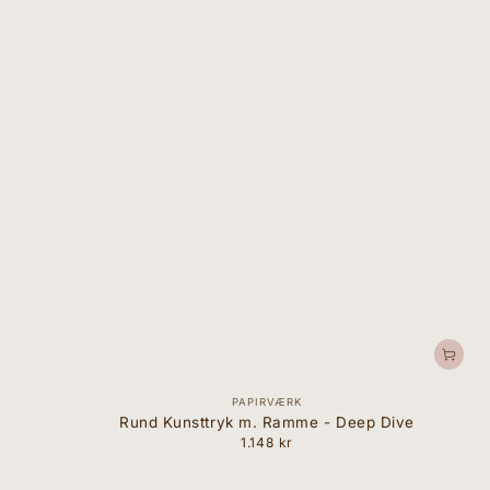
Forhandler:
PAPIRVÆRK
Rund Kunsttryk m. Ramme - Deep Dive
1.148 kr
Normal
pris