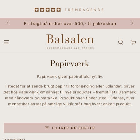
GÅ TIL INDHOLD
Fri fragt på ordrer over 500,- til pakkeshop
Kurv
Papirværk
Papirværk giver papiraffald nyt liv.
I stedet for at sende brugt papir til forbrænding eller udlandet, bliver
det hos Papirværk omdannet til nye produkter – fremstillet i Danmark
med håndværk og omtanke. Produktionen finder sted i Odense, hvor
mennesker ansat på særlige vilkår står bag hvert enkelt produkt.
FILTRER OG SORTER