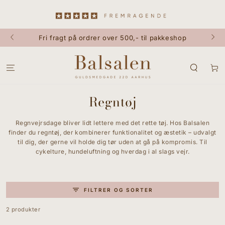
GÅ TIL INDHOLD
Fri fragt på ordrer over 500,- til pakkeshop
Kurv
Regntøj
Regnvejrsdage bliver lidt lettere med det rette tøj. Hos Balsalen
finder du regntøj, der kombinerer funktionalitet og æstetik – udvalgt
til dig, der gerne vil holde dig tør uden at gå på kompromis. Til
cykelture, hundeluftning og hverdag i al slags vejr.
FILTRER OG SORTER
2 produkter