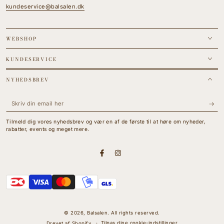
kundeservice@balsalen.dk
WEBSHOP
KUNDESERVICE
NYHEDSBREV
Skriv
din
Tilmeld dig vores nyhedsbrev og vær en af de første til at høre om nyheder,
email
rabatter, events og meget mere.
her
Facebook
Instagram
Betalingsmetoder
© 2026,
Balsalen
. All rights reserved.
Tilpas dine cookie-indstillinger
Drevet af Shopify