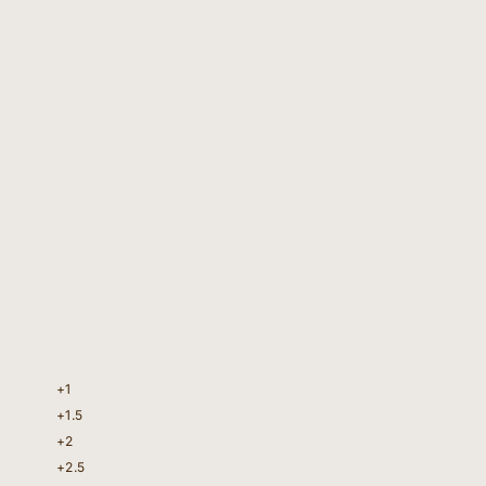
+1
+1.5
+2
+2.5