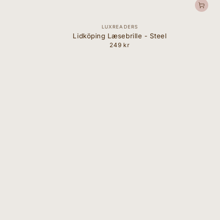
Forhandler:
LUXREADERS
Lidköping Læsebrille - Steel
249 kr
Normal
pris