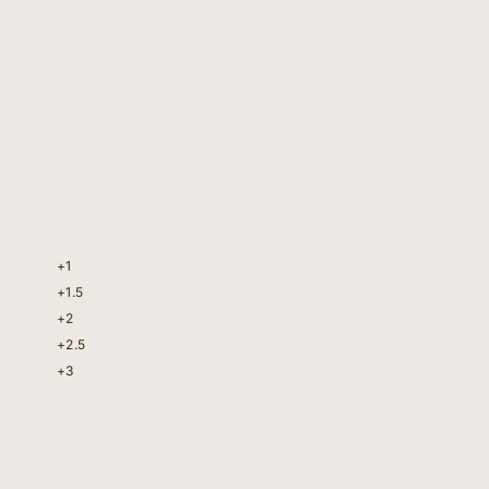
+1
+1.5
+2
+2.5
+3