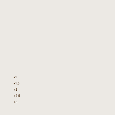
+1
+1.5
+2
+2.5
+3