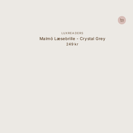
Forhandler:
LUXREADERS
Malmö Læsebrille - Crystal Grey
249 kr
Normal
pris