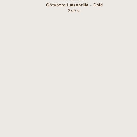
Göteborg Læsebrille - Gold
249 kr
Normal
pris