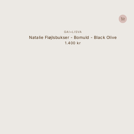
Forhandler:
GAI+LISVA
Natalie Fløjlsbukser - Bomuld - Black Olive
1.400 kr
Normal
pris