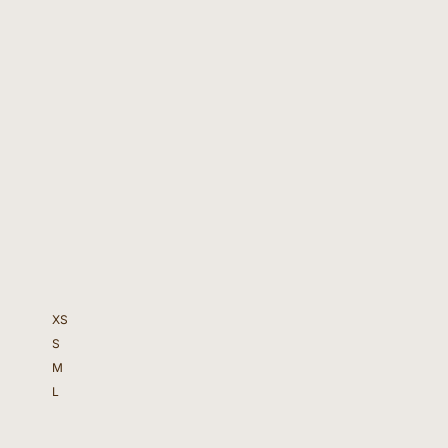
XS
S
M
L