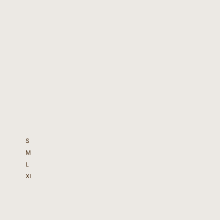
S
M
L
XL