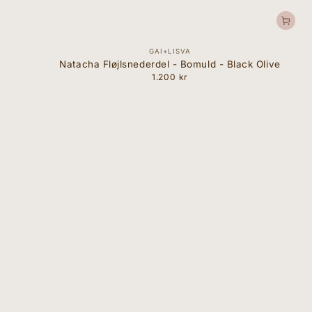
Forhandler:
GAI+LISVA
Natacha Fløjlsnederdel - Bomuld - Black Olive
1.200 kr
Normal
pris