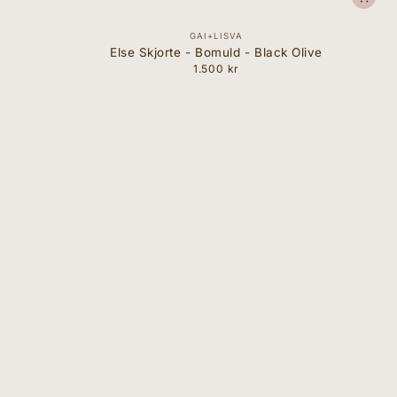
Forhandler:
GAI+LISVA
Else Skjorte - Bomuld - Black Olive
1.500 kr
Normal
pris