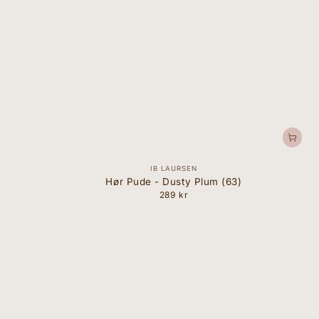
Forhandler:
IB LAURSEN
Hør Pude - Dusty Plum (63)
289 kr
Normal
pris