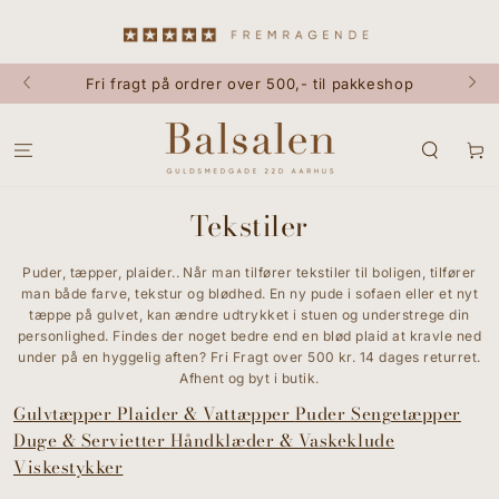
GÅ TIL INDHOLD
Fri fragt på ordrer over 500,- til pakkeshop
Kurv
Tekstiler
Puder, tæpper, plaider.. Når man tilfører tekstiler til boligen, tilfører
man både farve, tekstur og blødhed. En ny pude i sofaen eller et nyt
tæppe på gulvet, kan ændre udtrykket i stuen og understrege din
personlighed. Findes der noget bedre end en blød plaid at kravle ned
under på en hyggelig aften? Fri Fragt over 500 kr. 14 dages returret.
Afhent og byt i butik.
Gulvtæpper
Plaider & Vattæpper
Puder
Sengetæpper
Duge & Servietter
Håndklæder & Vaskeklude
Viskestykker