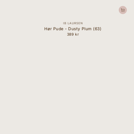
Forhandler:
IB LAURSEN
Hør Pude - Dusty Plum (63)
389 kr
Normal
pris