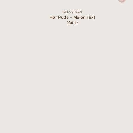
Forhandler:
IB LAURSEN
Hør Pude - Melon (97)
289 kr
Normal
pris