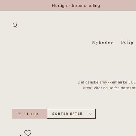
GÅ TIL INDHOLD
Hurtig ordrebehandling
Nyheder
Bolig
Det danske smykkemærke LULU C
kreativitet og ud fra deres 
SORTER EFTER
FILTER