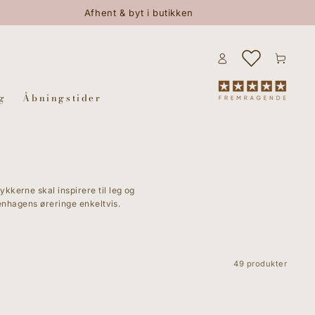
Afhent & byt i butikken
Log
Kurv
ind
g
Åbningstider
ykkerne skal inspirere til leg og
penhagens øreringe enkeltvis.
49 produkter