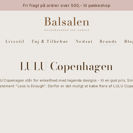
Fri fragt på ordrer over 500,- til pakkeshop
Livsstil
Tøj & Tilbehør
Nedsat
Brands
Blo
LULU Copenhagen
openagen står for enkelthed med legende designs - til en god pris.
S
m
statement "Less Is Enough". Derfor er det muligt at købe flere af LULU Co