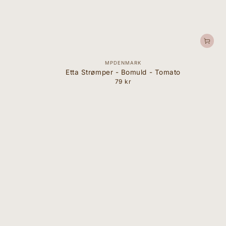
Forhandler:
MPDENMARK
Etta Strømper - Bomuld - Tomato
79 kr
Normal
pris