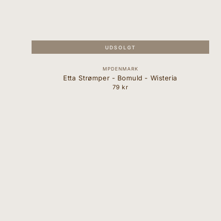
UDSOLGT
Forhandler:
MPDENMARK
Etta Strømper - Bomuld - Wisteria
79 kr
Normal
pris