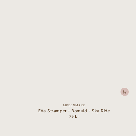
Forhandler:
MPDENMARK
Etta Strømper - Bomuld - Sky Ride
79 kr
Normal
pris