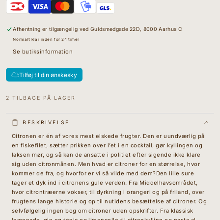
Den
interpolation
lille
value
Sure
&quot;produkt&quot;
for
Afhentning er tilgængelig ved
Guldsmedgade 22D, 8000 Aarhus C
&quot;Øg
mængden
Normalt klar inden for 24 timer
for
Se butiksinformation
{{
produkt
}}&quot;
Tilføj til din ønskesky
2 TILBAGE PÅ LAGER
BESKRIVELSE
Citronen er én af vores mest elskede frugter. Den er uundværlig på
en fiskefilet, sætter prikken over i’et i en cocktail, gør kyllingen og
laksen mør, og så kan de ansatte i politiet efter sigende ikke klare
sig uden citronmånen. Men hvad er citroner for en størrelse, hvor
kommer de fra, og hvorfor er vi så vilde med dem?Den lille sure
tager et dyk ind i citronens gule verden. Fra Middelhavsområdet,
hvor citrontræerne vokser, til dyrkning i orangeri og på friland, over
frugtens lange historie og op til nutidens besættelse af citroner. Og
selvfølgelig ingen bog om citroner uden opskrifter. Fra klassisk