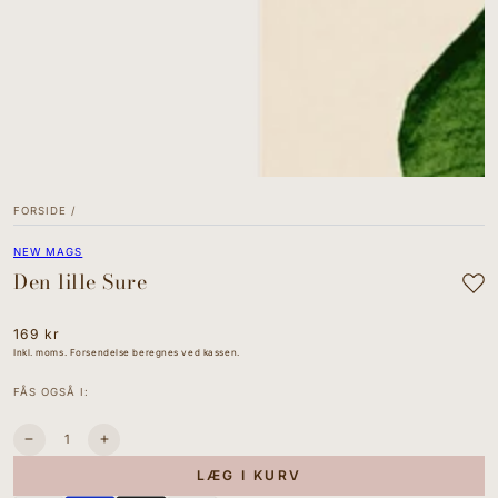
value
"indeks"
for
"Åbn
mediet
{{
indeks
}}
i
modal"
FORSIDE
/
NEW MAGS
Den lille Sure
Normal
169 kr
pris
Inkl. moms. Forsendelse beregnes ved kassen.
FÅS OGSÅ I:
Antal
Sænk
I18n
antallet
Error:
LÆG I KURV
for
Missing