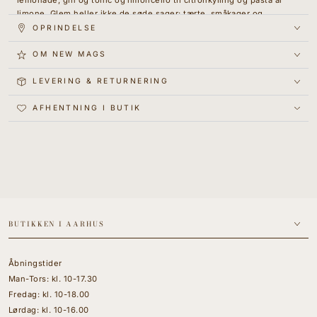
lemonade, gin og tonic og limoncello til citronkylling og pasta al
limone. Glem heller ikke de søde sager: tærte, småkager og
marmelade. Vi lever i en sur verden, elsk det!
OPRINDELSE
Forfatter:
OM NEW MAGS
Størrelse:
14 x 1.5 x 19.5 cm
Sider
: 160
LEVERING & RETURNERING
Cover:
Softcover
Sprog:
Engelsk
AFHENTNING I BUTIK
ISBN
: 9788702401066
BUTIKKEN I AARHUS
Åbningstider
Man-Tors: kl. 10-17.30
Fredag: kl. 10-18.00
Lørdag: kl. 10-16.00