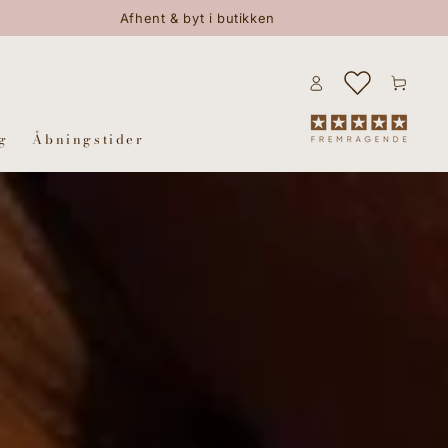
Afhent & byt i butikken
Log
Kurv
ind
g
Åbningstider