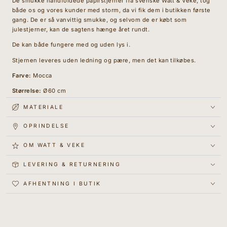
De smukke håndfoldede papirstjerner fra svenske Watt & Veke, tog
både os og vores kunder med storm, da vi fik dem i butikken første
gang. De er så vanvittig smukke, og selvom de er købt som
julestjerner, kan de sagtens hænge året rundt.
De kan både fungere med og uden lys i.
Stjernen leveres uden ledning og pære, men det kan tilkøbes.
Farve:
Mocca
Størrelse:
Ø60 cm
MATERIALE
OPRINDELSE
OM WATT & VEKE
LEVERING & RETURNERING
AFHENTNING I BUTIK