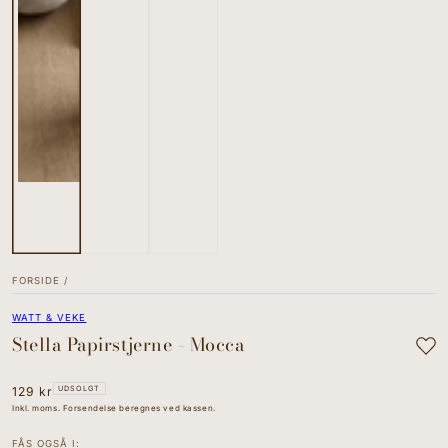
FORSIDE
/
WATT & VEKE
Stella Papirstjerne - Mocca
Normal
129 kr
UDSOLGT
pris
Inkl. moms. Forsendelse beregnes ved kassen.
FÅS OGSÅ I: