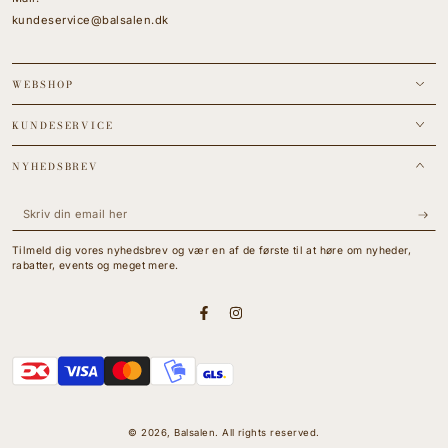
kundeservice@balsalen.dk
WEBSHOP
KUNDESERVICE
NYHEDSBREV
Skriv
din
Tilmeld dig vores nyhedsbrev og vær en af de første til at høre om nyheder,
email
rabatter, events og meget mere.
her
Facebook
Instagram
Betalingsmetoder
© 2026,
Balsalen
. All rights reserved.