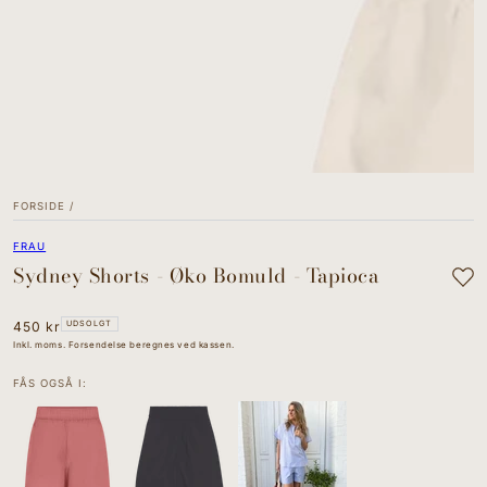
value
"indeks"
for
"Åbn
mediet
{{
indeks
}}
i
modal"
FORSIDE
/
FRAU
Sydney Shorts - Øko Bomuld - Tapioca
Normal
450 kr
UDSOLGT
pris
Inkl. moms. Forsendelse beregnes ved kassen.
FÅS OGSÅ I: