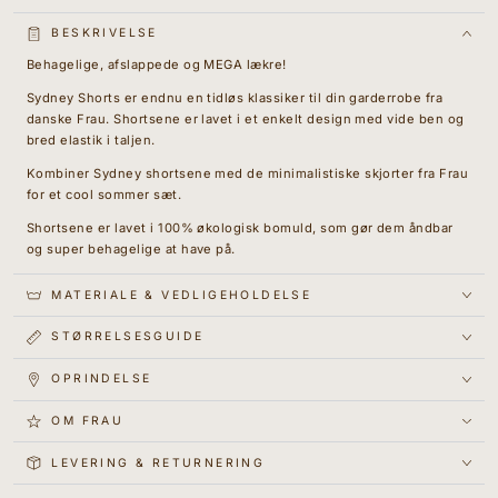
{{
produkt
BESKRIVELSE
}}&quot;
Behagelige, afslappede og MEGA lækre!
Sydney Shorts er endnu en tidløs klassiker til din garderrobe fra
danske Frau. Shortsene er lavet i et enkelt design med vide ben og
bred elastik i taljen.
Kombiner Sydney shortsene med de minimalistiske skjorter fra Frau
for et cool sommer sæt.
Shortsene er lavet i 100% økologisk bomuld, som gør dem åndbar
og super behagelige at have på.
MATERIALE & VEDLIGEHOLDELSE
STØRRELSESGUIDE
OPRINDELSE
OM FRAU
LEVERING & RETURNERING