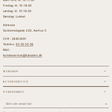
Man-Tors: kl. 10-17.30
Fredag: kl. 10-18.00
Lørdag: kl. 10-16.00
Søndag: Lukket
Adresse
Guldsmedgade 22D, Aarhus C
CVR : 28452691
Telefon:
93 30 50 06
Mail:
kundeservice@balsalen.dk
WEBSHOP
KUNDESERVICE
NYHEDSBREV
Skriv
din