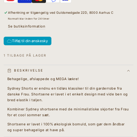
-
&quot;produkt&quot;
Øko
for
Afhentning er tilgængelig ved
Guldsmedgade 22D, 8000 Aarhus C
Bomuld
&quot;Øg
-
mængden
Normalt klar inden for 24 timer
Baby
for
Se butiksinformation
Lavender
{{
produkt
}}&quot;
Tilføj til din ønskesky
1 TILBAGE PÅ LAGER
BESKRIVELSE
Behagelige, afslappede og MEGA lækre!
Sydney Shorts er endnu en tidløs klassiker til din garderrobe fra
danske Frau. Shortsene er lavet i et enkelt design med vide ben og
bred elastik i taljen.
Kombiner Sydney shortsene med de minimalistiske skjorter fra Frau
for et cool sommer sæt.
Shortsene er lavet i 100% økologisk bomuld, som gør dem åndbar
og super behagelige at have på.