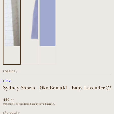
FORSIDE
/
FRAU
Sydney Shorts - Øko Bomuld - Baby Lavender
Normal
450 kr
pris
Inkl. moms. Forsendelse beregnes ved kassen.
FÅS OGSÅ I: