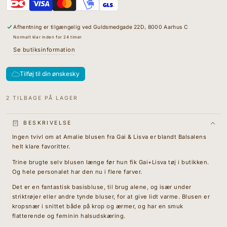
Bluse
value
-
&quot;produkt&quot;
Viskose/Uld
for
Afhentning er tilgængelig ved
Guldsmedgade 22D, 8000 Aarhus C
-
&quot;Øg
Light
mængden
Normalt klar inden for 24 timer
Grey
for
Se butiksinformation
Melange
{{
produkt
}}&quot;
Tilføj til din ønskesky
2 TILBAGE PÅ LAGER
BESKRIVELSE
Ingen tvivl om at Amalie blusen fra Gai & Lisva er blandt Balsalens
helt klare favoritter.
Trine brugte selv blusen længe før hun fik Gai+Lisva tøj i butikken.
Og hele personalet har den nu i flere farver.
Det er en fantastisk basisbluse, til brug alene, og især under
striktrøjer eller andre tynde bluser, for at give lidt varme. Blusen er
kropsnær i snittet både på krop og ærmer, og har en smuk
flatterende og feminin halsudskæring.