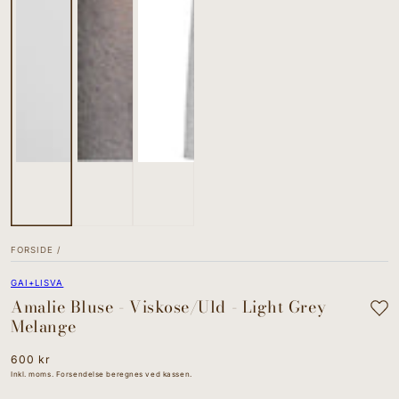
FORSIDE
/
GAI+LISVA
Amalie Bluse - Viskose/Uld - Light Grey
Melange
Normal
600 kr
pris
Inkl. moms. Forsendelse beregnes ved kassen.