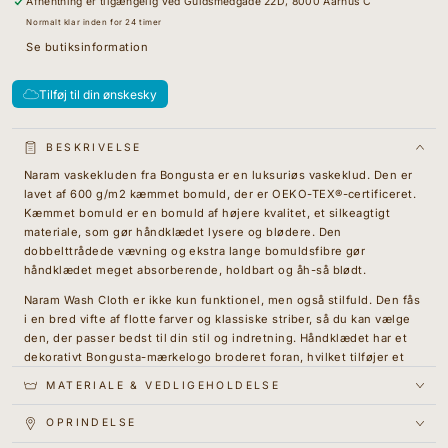
Afhentning er tilgængelig ved
Guldsmedgade 22D, 8000 Aarhus C
&amp;
&quot;Øg
Ink
mængden
Normalt klar inden for 24 timer
for
Se butiksinformation
{{
produkt
}}&quot;
Tilføj til din ønskesky
BESKRIVELSE
Naram vaskekluden fra Bongusta er en luksuriøs vaskeklud. Den er
lavet af 600 g/m2 kæmmet bomuld, der er OEKO-TEX®-certificeret.
Kæmmet bomuld er en bomuld af højere kvalitet, et silkeagtigt
materiale, som gør håndklædet lysere og blødere. Den
dobbelttrådede vævning og ekstra lange bomuldsfibre gør
håndklædet meget absorberende, holdbart og åh-så blødt.
Naram Wash Cloth er ikke kun funktionel, men også stilfuld. Den fås
i en bred vifte af flotte farver og klassiske striber, så du kan vælge
den, der passer bedst til din stil og indretning. Håndklædet har et
dekorativt Bongusta-mærkelogo broderet foran, hvilket tilføjer et
strejf af elegance til designet. Håndklædet har en tyk
MATERIALE & VEDLIGEHOLDELSE
frottéoverflade på tværs af hele området, hvilket sikrer en blød og
behagelig følelse mod huden. For nemheds skyld kommer
OPRINDELSE
håndklædet med en praktisk løkke, der gør det muligt at hænge det