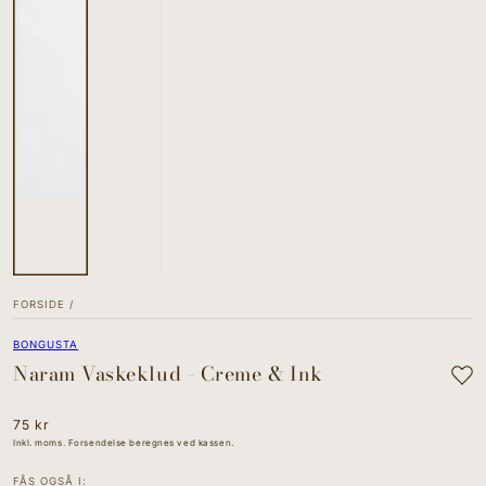
FORSIDE
/
BONGUSTA
Naram Vaskeklud - Creme & Ink
Normal
75 kr
pris
Inkl. moms. Forsendelse beregnes ved kassen.
FÅS OGSÅ I: