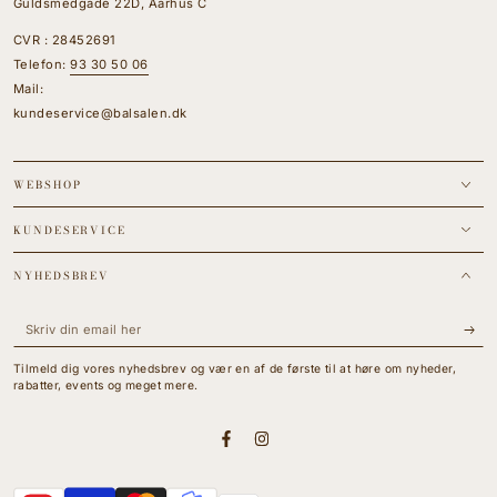
Guldsmedgade 22D, Aarhus C
CVR : 28452691
Telefon:
93 30 50 06
Mail:
kundeservice@balsalen.dk
WEBSHOP
KUNDESERVICE
NYHEDSBREV
Skriv
din
Tilmeld dig vores nyhedsbrev og vær en af de første til at høre om nyheder,
email
rabatter, events og meget mere.
her
Facebook
Instagram