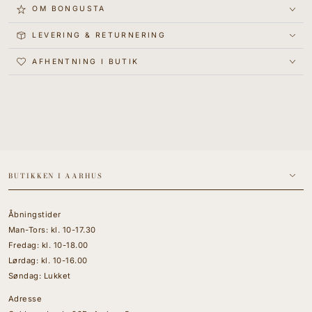
op.
OM BONGUSTA
Uanset om det er til personlig brug eller som gave, tilbyder Naram
LEVERING & RETURNERING
Wash Cloth en luksuriøs oplevelse og spa-lignende blødhed.
Farve:
Creme & Ink (Offwhite med mørkeblå/grå strib)
AFHENTNING I BUTIK
Størrelse:
Vaskeklud: 30 x 30 cm
BUTIKKEN I AARHUS
Åbningstider
Man-Tors: kl. 10-17.30
Fredag: kl. 10-18.00
Lørdag: kl. 10-16.00
Søndag: Lukket
Adresse