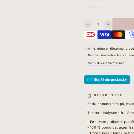
eller
8x23 cm
ikke
Variant
tilgængelig
udsolgt
eller
ikke
tilgængelig
Antal
Sænk
I18n
antallet
Error:
for
Missing
Timber
interpolation
-
value
Afhentning er tilgængelig ve
Allergivenlige
&quot;produk
Bloklys
for
Normalt klar inden for 24 time
-
&quot;Øg
Se butiksinformation
Pink
mængden
Sand
for
{{
produkt
Tilføj til din ønskesky
}}&quot;
BESKRIVELSE
Er du opmærksom på, hvad d
Timber bloklysene fra Vanc
- Fødevaregodkendt paraff
- 100 % bomuldsvæger fra
- Exceptionelt lange bræn