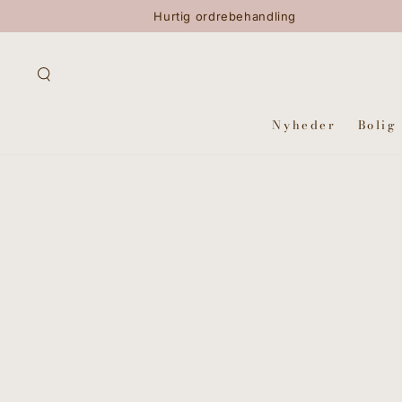
GÅ TIL INDHOLD
Hurtig ordrebehandling
Nyheder
Bolig
GÅ TIL
PRODUKTINFORMATION