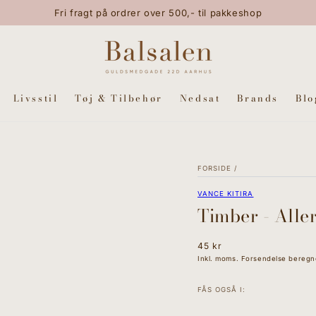
Fri fragt på ordrer over 500,- til pakkeshop
Livsstil
Tøj & Tilbehør
Nedsat
Brands
Blo
FORSIDE
/
VANCE KITIRA
Timber - Alle
Normal
45 kr
pris
Inkl. moms. Forsendelse beregn
FÅS OGSÅ I: