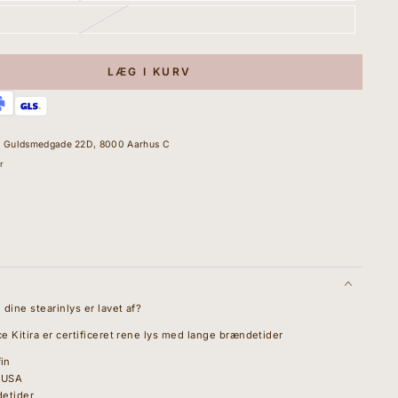
LÆG I KURV
d
Guldsmedgade 22D, 8000 Aarhus C
t&quot;
r
ine stearinlys er lavet af?
e Kitira er certificeret rene lys med lange brændetider
in
 USA
detider