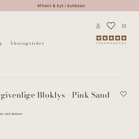
Afhent & byt i butikken
Log
Kurv
ind
g
Åbningstider
rgivenlige Bloklys - Pink Sand
es ved kassen.