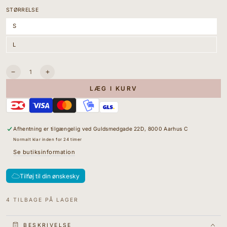
STØRRELSE
S
Variant
udsolgt
eller
L
ikke
Variant
tilgængelig
udsolgt
eller
ikke
tilgængelig
Antal
Sænk
I18n
antallet
Error:
LÆG I KURV
for
Missing
Doha
interpolation
Tørklæde
value
-
&quot;produkt&quot;
Cashmere
for
Afhentning er tilgængelig ved
Guldsmedgade 22D, 8000 Aarhus C
-
&quot;Øg
Undyed
mængden
Normalt klar inden for 24 timer
for
Se butiksinformation
{{
produkt
}}&quot;
Tilføj til din ønskesky
4 TILBAGE PÅ LAGER
BESKRIVELSE