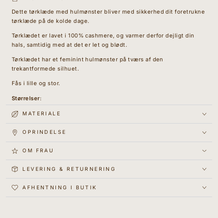
Dette tørklæde med hulmønster bliver med sikkerhed dit foretrukne
tørklæde på de kolde dage.
Tørklædet er lavet i 100% cashmere, og varmer derfor dejligt din
hals, samtidig med at det er let og blødt.
Tørklædet har et feminint hulmønster på tværs af den
trekantformede silhuet.
Fås i lille og stor.
Størrelser
:
Small: Måler ca. 50 x 50 x 80 cm
MATERIALE
Large: Måler ca. 100 x 100 x 160 cm
OPRINDELSE
OM FRAU
LEVERING & RETURNERING
AFHENTNING I BUTIK