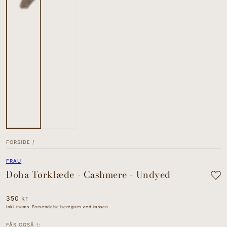
FORSIDE
/
FRAU
Doha Tørklæde - Cashmere - Undyed
Normal
350 kr
pris
Inkl. moms. Forsendelse beregnes ved kassen.
FÅS OGSÅ I: