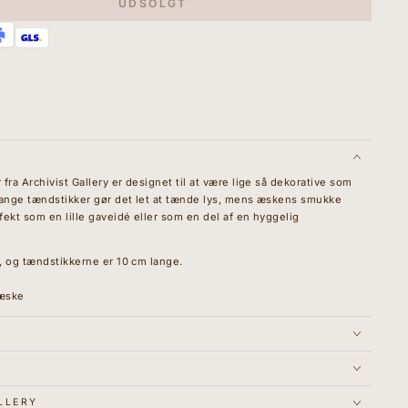
UDSOLGT
t&quot;
fra Archivist Gallery er designet til at være lige så dekorative som
 lange tændstikker gør det let at tænde lys, mens æskens smukke
fekt som en lille gaveidé eller som en del af en hyggelig
, og tændstikkerne er 10 cm lange.
 æske
LLERY