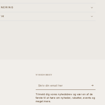
RNERING
TIK
NYHEDSBREV
Skriv
din
Tilmeld dig vores nyhedsbrev og vær en af de
email
første til at høre om nyheder, rabatter, events og
meget mere.
her