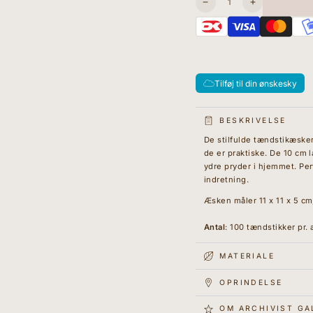
Antal
Sænk
I18n
antallet
Error:
for
Missing
Tændstikker
interpolation
-
value
The
&quot;produk
Lark
for
Tilføj til din ønskesky
&quot;Øg
mængden
for
{{
BESKRIVELSE
produkt
De stilfulde tændstikæsker 
}}&quot;
de er praktiske. De 10 cm
ydre pryder i hjemmet. Per
indretning.
Æsken måler 11 x 11 x 5 cm
Antal
: 100 tændstikker pr.
MATERIALE
OPRINDELSE
OM ARCHIVIST GA