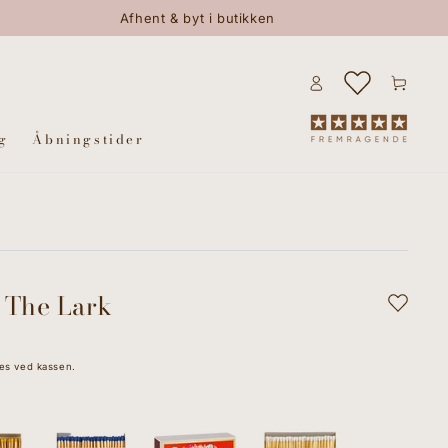
Afhent & byt i butikken
Log
Kurv
ind
g
Åbningstider
 The Lark
es ved kassen.